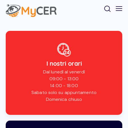
I nostri orari
Dal lunedì al venerdì
09:00 - 13:00
14:00 - 18:00
Sabato solo su appuntamento
Domenica chiuso