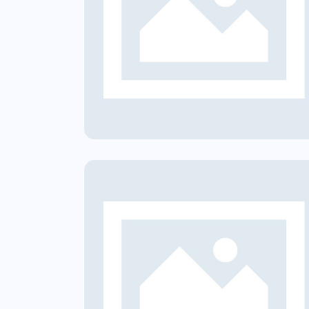
à Solare
CER | Comunità Sola
nese
Molinella
innovabili
Comunità Energetiche Rinnovabil