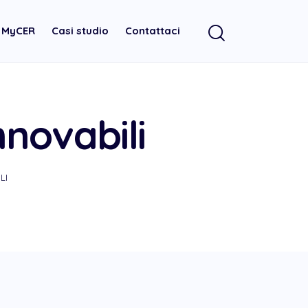
a MyCER
Casi studio
Contattaci
novabili
LI