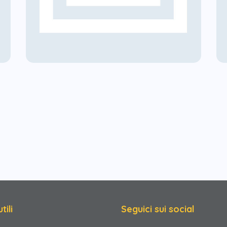
re
CER | Comunità Solare
Casalecchio Di Reno
i
Comunità Energetiche Rinnovabili
tili
Seguici sui social