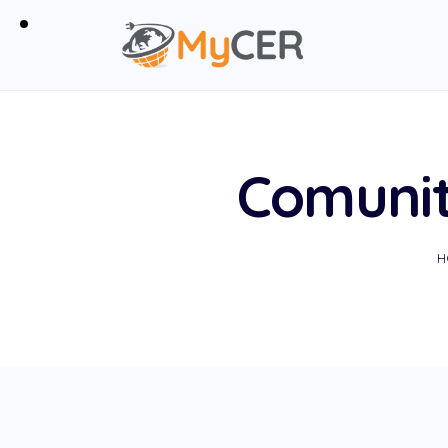
Comunit
H