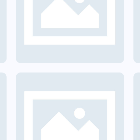
re
CER | Comunità Solare
Argenta
i
Comunità Energetiche Rinnovabili