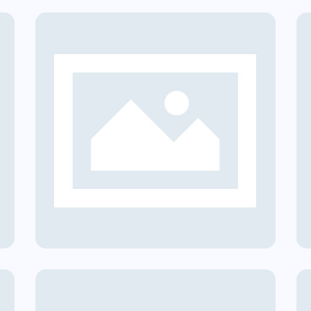
CER | Comunità Solare
Ponte Nelle Alpi
i
Comunità Energetiche Rinnovabili