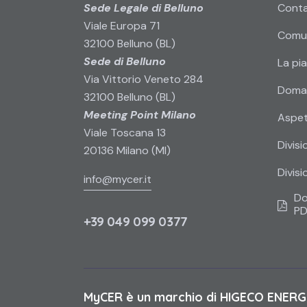
Sede Legale di Belluno
Conta
Viale Europa 71
Comun
32100 Belluno (BL)
Sede di Belluno
La pi
Via Vittorio Veneto 284
Doman
32100 Belluno (BL)
Meeting Point Milano
Aspett
Viale Toscana 13
Divis
20136 Milano (MI)
Divis
info@mycer.it
Do
PD
+39 049 099 0377
MyCER
è un marchio di HIGECO ENERGY