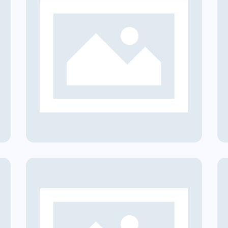
re
CER | Comunità Solare
Vigarano Mainarda
i
Comunità Energetiche Rinnovabili